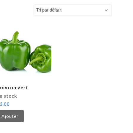
oivron vert
n stock
3.00
Ajouter